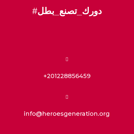
#
دورك_تصنع_بطل

+201228856459

info@heroesgeneration.org