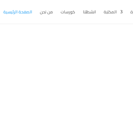
ة
المكتبة
انشطتنا
كورسات
من نحن
الصفحة الرئيسية
HEROES GENERATION
خدام الأطفال ليصنعوا اب
دورك_تصنع_بطل
#