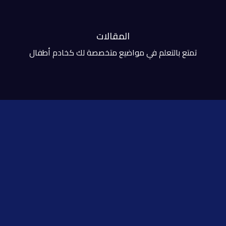
المقالات
تمتع بالتعلم في مواضيع متخصصة لك كخادم أطفال
طيع أن تراها في كل مكان وبأشكال مختلفة ومتنوعة. ولكن هل هناك 
كل مكان أم هو فقط خًرافة تم عملها لتسويقها في كل البلاد ..؟!