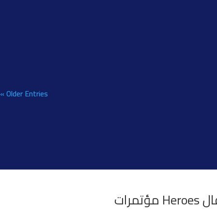
النتيجة بطيئة أو تكاد تنعدم. دعني اخبرك أن التواصل العميق
« Older Entries
للأطفال