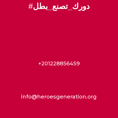
#
دورك_تصنع_بطل
+201228856459
info@heroesgeneration.org