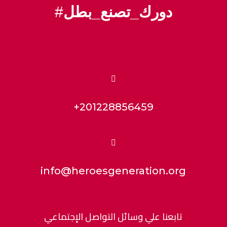
#
دورك_تصنع_بطل

+201228856459

info@heroesgeneration.org
تابعنا علي وسائل التواصل الإجتماعي