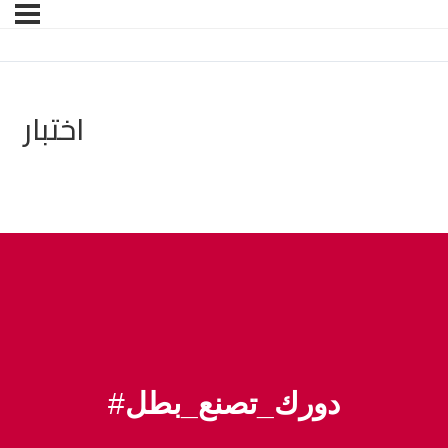
اختبار
#
دورك_تصنع_بطل