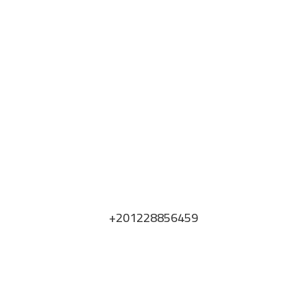
دورك_تصنع_بطل
#
+201228856459