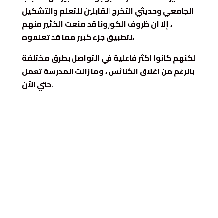
الجامعي وحديثي التخرج القابلين للتعلم والتشكيل
، إلا ان ظروف الكورونا قد منعت الكثير منهم
لتطبيق جزء كبير مما قد تعلموه،
لكنهم كانوا اكثر فاعلية في التواصل بطرق مختلفة
بالرغم من اغلاق الكنائس ، وما زالت المدرسة تعمل
حتي الآن.
دورك_تصنع_بطل
#