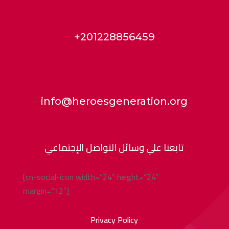
+201228856459
info@heroesgeneration.org
تابعنا علي وسائل التواصل الإجتماعي
[cn-social-icon width=”24″ height=”24″
margin=”12″]
Privacy Policy