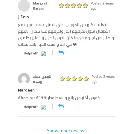
Margret
Posted 2 years
Karam
ago
ممتاز
اتعلمت كتير من الكورس اذاي اعمل علاقه قويه مع
الأطفال اكون بعرفهم اكتر واعرفهم عليا كمان اباعهم
واصلي من اجلهم مهما كان الدرس اصلي ربنا عايز يكلمني
في ايه واسيب الحق ياخد مكانه ❤️
Helpful?
Posted 2 years
ناردين عماد
ago
وهبه
Nardeen
كورس أكثر من رائع وبسيط وطريقة تقديم جميلة
Helpful?
Show more reviews