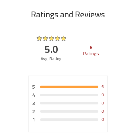
Lesson Content
Ratings and Reviews
اختبار6 : الاستجابة
5.0
6
Ratings
Avg. Rating
5
6
4
0
3
0
2
0
1
0