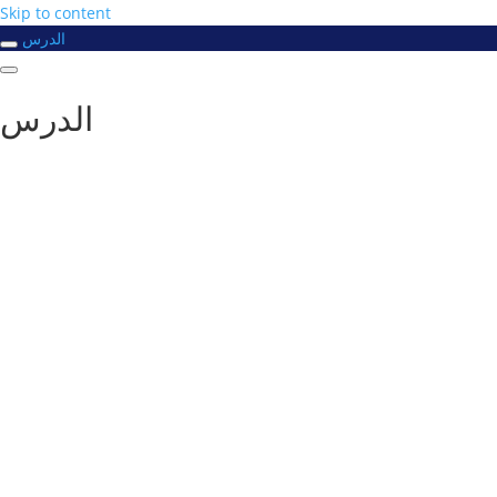
Skip to content
الدرس
الدرس
#
دورك_تصنع_بطل