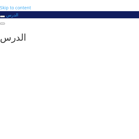
Skip to content
الدرس
الدرس
#
دورك_تصنع_بطل