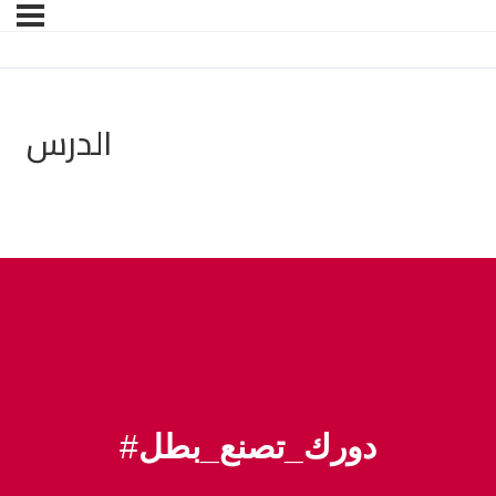
الدرس
#
دورك_تصنع_بطل