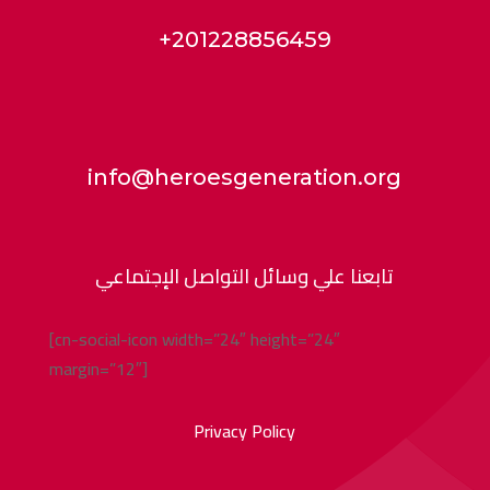
+201228856459
info@heroesgeneration.org
تابعنا علي وسائل التواصل الإجتماعي
[cn-social-icon width=”24″ height=”24″
margin=”12″]
Privacy Policy