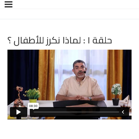
حلقة ١ : لماذا نكرز للأطفال ؟