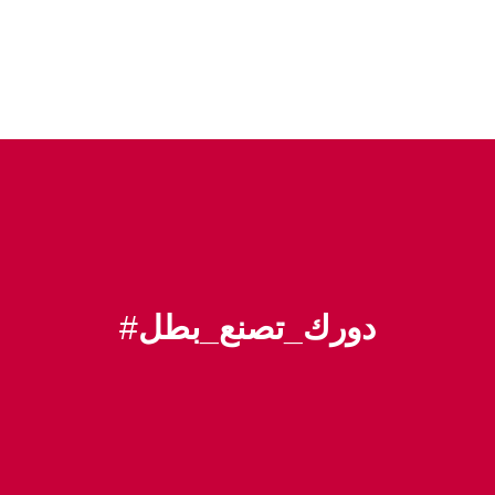
#
دورك_تصنع_بطل