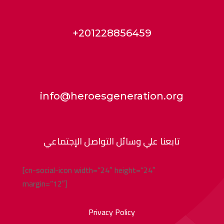
+201228856459
info@heroesgeneration.org
تابعنا علي وسائل التواصل الإجتماعي
[cn-social-icon width=”24″ height=”24″
margin=”12″]
Privacy Policy