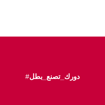
#
دورك_تصنع_بطل