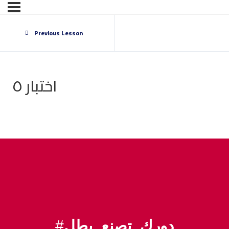
Previous Lesson
اختبار ٥
#
دورك_تصنع_بطل