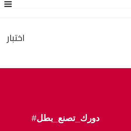
اختبار
#
دورك_تصنع_بطل