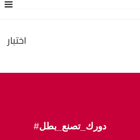
اختبار
#
دورك_تصنع_بطل