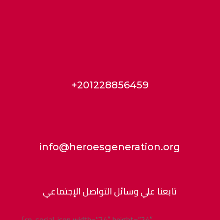
+201228856459
info@heroesgeneration.org
تابعنا علي وسائل التواصل الإجتماعي
[cn-social-icon width=”24″ height=”24″