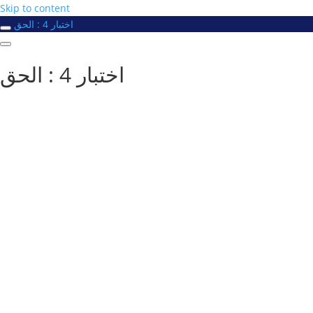
Skip to content
اختبار 4 : الحق
اختبار 4 : الحق
#
دورك_تصنع_بطل