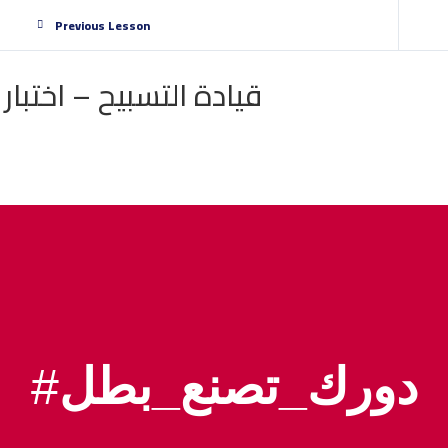
Previous Lesson
قيادة التسبيح – اختبار ٢
#
دورك_تصنع_بطل