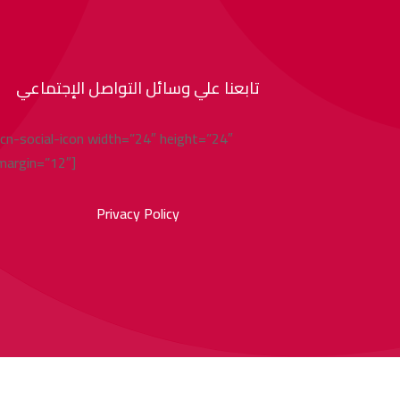
تابعنا علي وسائل التواصل الإجتماعي
[cn-social-icon width=”24″ height=”24″
margin=”12″]
Privacy Policy