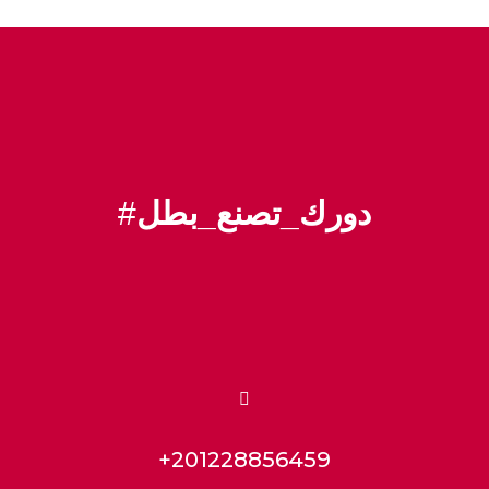
دورك_تصنع_بطل
#

+201228856459