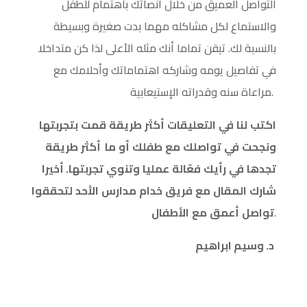
التواصل العميق من خلال انصاتك باهتمام للطفل
والاستماع لكل مشاكله مهما بدت صغيرة وبسيطة
بالنسبة لك. تيقن تماما أنك مثله الأعلى لذا كن متداخلا
في تفاصيل يومه وشاركه اهتماماتك وأحلامك مع
مراعاة سنه وقدراته الإستيعابية.
اكتب
لنا
في
التعليقات
أكثر
طريقة
قمت
بتجربتها
ونجحت
في
تواصلك
مع
طفلك
أو
ما
أكثر
طريقة
تجدها
في
رأيك
فعّالة
عمليا
وتنوي
تجربتها
.
أخيرا
شارك
المقال
مع
فريق
خدام
مدارس
الأحد
لتحققوا
.
تواصل
أعمق
مع
الأطفال
د. وسيم ابراهيم