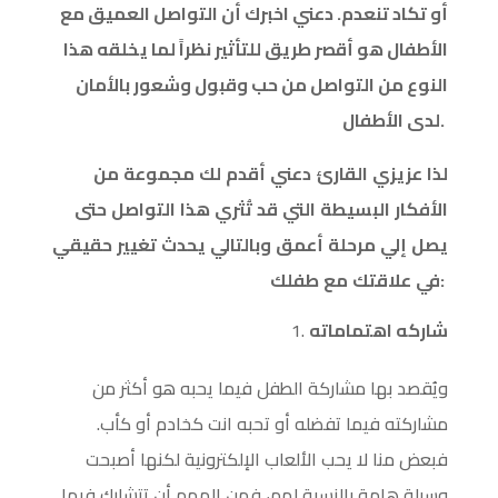
أو تكاد تنعدم. دعني اخبرك أن التواصل العميق مع
الأطفال هو أقصر طريق للتأثير نظراً لما يخلقه هذا
النوع من التواصل من حب وقبول وشعور بالأمان
لدى الأطفال.
لذا
عزيزي
القارئ
دعني
أقدم
لك
مجموعة
من
الأفكار
البسيطة
التي
قد
تُثري
هذا
التواصل
حتى
يصل
إلي
مرحلة
أعمق
وبالتالي
يحدث
تغيير
حقيقي
:
في
علاقتك
مع
طفلك
شاركه اهتماماته
ويُقصد بها مشاركة الطفل فيما يحبه هو أكثر من
مشاركته فيما تفضله أو تحبه انت كخادم أو كأب.
فبعض منا لا يحب الألعاب الإلكترونية لكنها أصبحت
وسيلة هامة بالنسبة لهم، فمن المهم أن تتشارك فيما