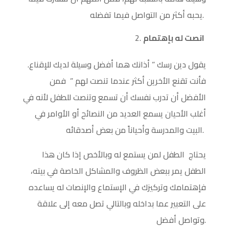
يحبه أكثر من التواصل فيما تفضله.
انصت له بإهتمام
يقول دين رسك ” أذانك هما أفضل وسيلة لديك للإقناع.
فأنت تقنع الأخرين أكثر عندما تنصت لهم ” فمن
الأفضل أن تدرب نفسك أن تسمع وتنصت للطفل لأنه في
أغلب الأحيان يسمع العديد من النصائح أو الأوامر في
البيت والمدرسة وأحياناً من بعض أصدقائه.
يحتاج الطفل لمن يستمع له وبالأخص إذا كان هذا
الطفل يمر ببعض الظروف والمشاكل الخاصة في بيته،
فإهتمامك وتركيزك في الإستماع والإنصات له يساعده
على التعبير عما بداخله وبالتالي تصل معه إلى علاقة
وتواصل أفضل.