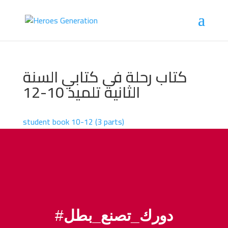
كتاب رحلة فى كتابي السنة
الثانية تلميذ 10-12
student book 10-12 (3 parts)
#
دورك_تصنع_بطل