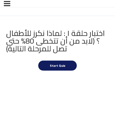
اختبار حلقة ١ : لماذا نكرز للأطفال
؟ (لابد من أن تتخطى 80% حتى
تصل للمرحلة التالية)