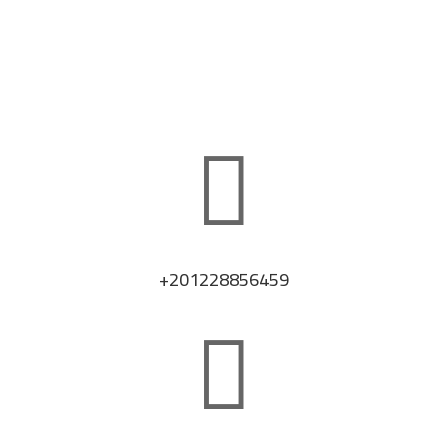
دورك_تصنع_بطل
#

+201228856459
