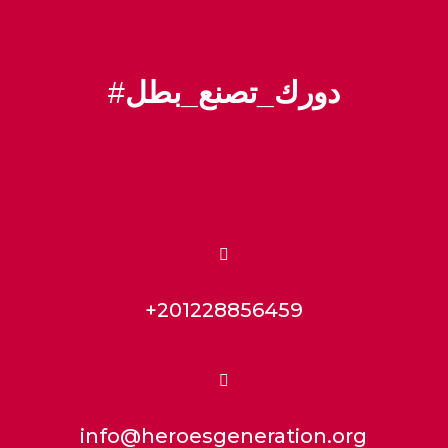
#
دورك_تصنع_بطل

+201228856459

info@heroesgeneration.org