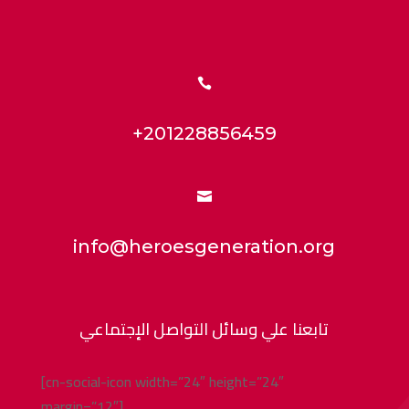

+201228856459

info@heroesgeneration.org
تابعنا علي وسائل التواصل الإجتماعي
[cn-social-icon width=”24″ height=”24″
margin=”12″]