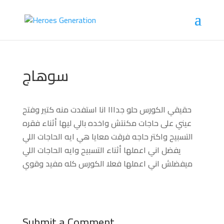
سوهاج
حقيقي الكورس حلو جدااا انا استفدت منه كتير وفتح
عيني على حاجات مكنتش واخده بالي ليها أثناء فقره
التسبيح واكتر حاجه فرقت معايا هي ايه الحاجات اللي
يفضل اني اعملها أثناء التسبيح وايه الحاجات اللي
ميفضلش اني اعملها فعلا الكورس كله مفيد وقوي
Submit a Comment