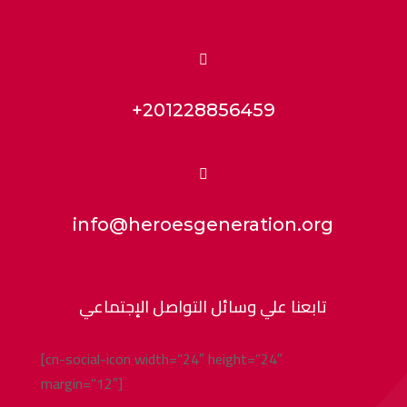

+201228856459

info@heroesgeneration.org
تابعنا علي وسائل التواصل الإجتماعي
[cn-social-icon width=”24″ height=”24″
margin=”12″]