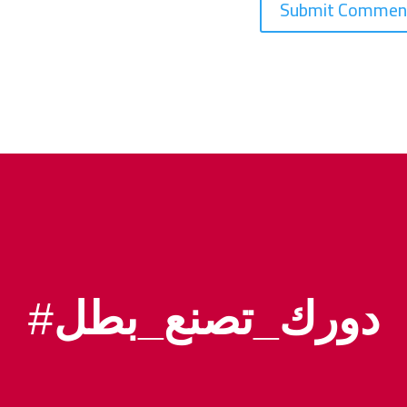
دورك_تصنع_بطل
#