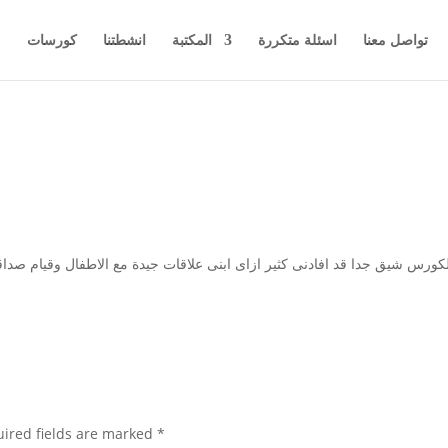
تواصل معنا
اسئلة متكررة
المكتبة
انشطتنا
كورسات
م
لكورس شيق جدا قد افادنى كثير ازاى ابنى علاقات جيدة مع الاطفال وقيام صداقة 
ired fields are marked
*