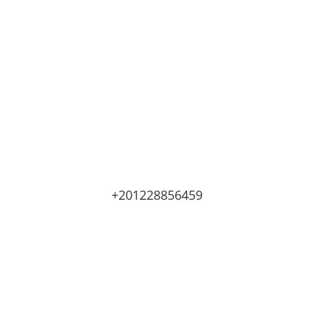
دورك_تصنع_بطل
#
+201228856459