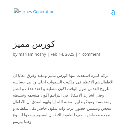
كورس مميز
by
mariam noshy
|
Feb 14, 2025
|
1 comment
بركه كبيره استفدت منها كورس مميز ومفيد وفرق معايا ان
الاطفال هم الاعظم في ملكوت السموات اخلي وداني حساسه
للروح القدس طول الوقت اكون مصليه و احدد هدف و انظم
وقتي اشارك الاطفال في الترانيم اكون مبتسمه ونشيطه
ومتحمسة ومبتكرة ابين محبه الله ليا وليهم اصدق ان الاطفال
بتحس وبتلمس حضور الرب وانه بيكون حاضر بكل سلطانه و
مجده محطش سقف للطموح للاطفال اسيبهم يروحوا ليسوع
وهما بيرنمو